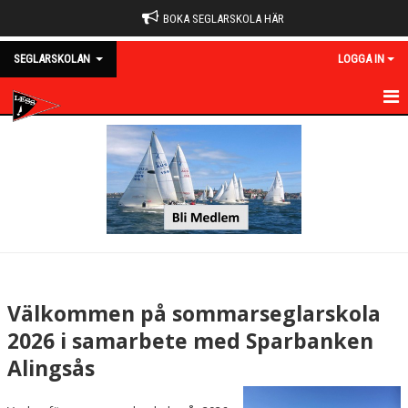
BOKA SEGLARSKOLA HÄR
SEGLARSKOLAN
LOGGA IN
OM VÅRA SEGLARSKOLOR
PIRATSEGLARSKOLA
SOMMARSEGLARSKOLA
VUXENSEGLARSKOLA
SPLV - SEGLA PÅ LIKA VILLKOR
Välkommen på sommarseglarskola
DOKUMENT
2026 i samarbete med Sparbanken
Alingsås