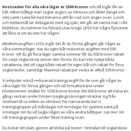
Kostnaden för alla våra läger är 2500 kronor
och då ingår lån av
båt. Vilken båttyp man seglar avgörs av intresse och ålder (längd och
vikt) samt i samråd med tränarna utifrån vad som anges ovan. Lunch
och mellanmål tar deltagaren med sig själv, det går att värma mat i vårt
klubbhus. Du behöver ha flytväst utan krage. LESS har några flytvästar
att låna ut om du inte har någon.
Medlemsavgiften i LESS ingår det år du första gången går något av
våra sommarläger. Har du egen båt reduceras avgiften med 500
kronor. Vill du gå flera läger samma sommar får du 500 kronor rabatt
för varje seglarskola utöver den första. Du kan inte nyttja båda
rabatterna, det vill säga både rabatt för egen båt och rabatt för flera
seglarskolor, samtidigt. Maximal rabatt per vecka är alltså 500 kronor.
Vi erbjuder också reducerad träningsavgift för de som går något av
våra läger för första gången och vill fortsätta träna under
höstterminen. Istället för 1200 kronor kostar det 600 kronor att träna en
gång i veckan under hösten (seglingssäsongen sträcker sig från
skolstart till ca mitten av oktober). För närvarande har vi
träningsgrupper på måndagar och torsdagar för optimist samt på
onsdagar om du vill segla någon av våra andra båttyper. Läs mer om
vår träningsgrupper under fliken träning ovan.
Du bokar din plats genom att klicka på texten "Anmälan till seglarskola