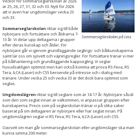
Veckor för sommarseglarskolan år 2026
är 25, 26, 27, 31, 32 och 33. Nytt för 2026
att vi även har ungdomsläger vecka 25
och 33.
Sommarseglarskolan
riktar sig till både
nybörjare och fortsättare och åldrarna 7-
Sommarseglarskolan på Less
13 år. Vi delar upp deltagarna i grupper
efter deras kunskap och ålder. För
nybörjare går vi igenom grundläggande seglings- och båtkunskaperna
samt lär oss om sjövett och väjningsregler. För fortsättare tränar vi mer
på båthantering och grundläggande kappsegling. Vi seglar
huvudsakligen optimist men kan också komma att prova RS Feva, RS
Tera, ILCA (Laser) och C55 beroende på intresse och i dialog med
tränare. Under vecka 25 och vecka 33 är det dock bara optimist som
seglas.
Ungdomslägren
riktar sig till seglare som är 14-17 år. Nybörjare såväl
som den som seglat innan är välkommen, vi anpassar gruppen efter
kunskaperna. Precis som på seglarskolan tränar vi på olika saker
baserat på om deltagaren är nybörjare eller har seglat innan. På
ungdomslägren seglar vi RS Feva, RS Tera, ILCA (Laser) och C55.
Oavsett om man går sommarseglarskolan eller ungdomsläger ska man
kunna simma 200 meter.