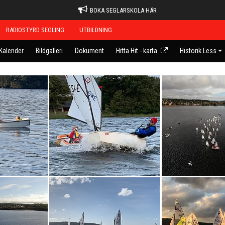
BOKA SEGLARSKOLA HÄR
RADIOSTYRD SEGLING
UTBILDNING
Kalender
Bildgalleri
Dokument
Hitta Hit - karta
Historik Less