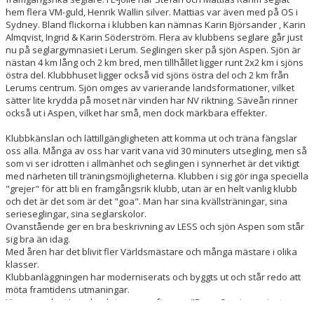
hem flera VM-guld, Henrik Wallin silver. Mattias var även med på OS i
Sydney. Bland flickorna i klubben kan nämnas Karin Björsander , Karin
Almqvist, Ingrid & Karin Söderström. Flera av klubbens seglare går just
nu på seglargymnasiet i Lerum. Seglingen sker på sjön Aspen. Sjön är
nästan 4 km lång och 2 km bred, men tillhållet ligger runt 2x2 km i sjöns
östra del. Klubbhuset ligger också vid sjöns östra del och 2 km från
Lerums centrum. Sjön omges av varierande landsformationer, vilket
sätter lite krydda på moset när vinden har NV riktning. Säveån rinner
också ut i Aspen, vilket har små, men dock märkbara effekter.
Klubbkänslan och lättillgängligheten att komma ut och träna fängslar
oss alla. Många av oss har varit vana vid 30 minuters utsegling, men så
som vi ser idrotten i allmänhet och seglingen i synnerhet är det viktigt
med närheten till träningsmöjligheterna. Klubben i sig gör inga speciella
"grejer" för att bli en framgångsrik klubb, utan är en helt vanlig klubb
och det är det som är det "goa". Man har sina kvällsträningar, sina
serieseglingar, sina seglarskolor.
Ovanstående ger en bra beskrivning av LESS och sjön Aspen som står
sig bra än idag.
Med åren har det blivit fler Världsmästare och många mästare i olika
klasser.
Klubbanläggningen har moderniserats och byggts ut och står redo att
möta framtidens utmaningar.
Vi som seglar i Less beskriver oss ofta som "En av Sveriges minsta