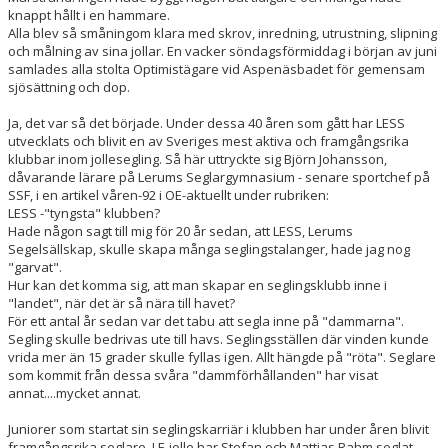
HITTA HIT - KARTA
knappt hållt i en hammare.
Alla blev så småningom klara med skrov, inredning, utrustning, slipning
HISTORIK LESS
och målning av sina jollar. En vacker söndagsförmiddag i början av juni
samlades alla stolta Optimistägare vid Aspenäsbadet för gemensam
sjösättning och dop.
KLUBBORDFÖRANDEN GENOM ÅREN
Ja, det var så det började. Under dessa 40 åren som gått har LESS
LESS MÄSTERSKAPMEDALJÖRER
utvecklats och blivit en av Sveriges mest aktiva och framgångsrika
klubbar inom jollesegling. Så här uttryckte sig Björn Johansson,
LESS KLUBBMÄSTARE
dåvarande lärare på Lerums Seglargymnasium - senare sportchef på
SSF, i en artikel våren-92 i OE-aktuellt under rubriken:
LESS -"tyngsta" klubben?
SPORTSMANNAPOKALEN
Hade någon sagt till mig för 20 år sedan, att LESS, Lerums
Segelsällskap, skulle skapa många seglingstalanger, hade jag nog
"garvat".
Hur kan det komma sig, att man skapar en seglingsklubb inne i
"landet", när det är så nära till havet?
För ett antal år sedan var det tabu att segla inne på "dammarna".
Segling skulle bedrivas ute till havs. Seglingsställen där vinden kunde
vrida mer än 15 grader skulle fyllas igen. Allt hängde på "röta". Seglare
som kommit från dessa svåra "dammförhållanden" har visat
annat....mycket annat.
Juniorer som startat sin seglingskarriär i klubben har under åren blivit
framgångsrika seglare. I E-jolle har Stefan och Mattias Rahm seglat