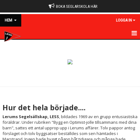
BOKA SEGLARSKOLA HÄR
HEM
LOGGA IN
HEM
NYHETER
OM KLUBBEN
MEDLEMSKAP
KALENDER
Hur det hela började....
BILDGALLERI
Lerums Segelsällskap, LESS
, bildades 1969 av en grupp entusiastiska
föräldrar. Under rubriken "Bygg en Optimist-jolle tillsammans med dina
DOKUMENT
barn", sattes ett antal upprop upp i Lerums affärer. Tolv pappor antog
förslaget och tolv byggsatser beställdes som sen hämtades i
Marstrand. Ingen hade byggt någon båt tidigare och många hade