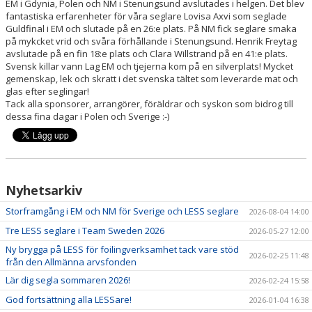
HITTA HIT - KARTA
EM i Gdynia, Polen och NM i Stenungsund avslutades i helgen. Det blev
fantastiska erfarenheter för våra seglare Lovisa Axvi som seglade
Guldfinal i EM och slutade på en 26:e plats. På NM fick seglare smaka
HISTORIK LESS
på mykcket vrid och svåra förhållande i Stenungsund. Henrik Freytag
avslutade på en fin 18:e plats och Clara Willstrand på en 41:e plats.
Svensk killar vann Lag EM och tjejerna kom på en silverplats! Mycket
gemenskap, lek och skratt i det svenska tältet som leverarde mat och
glas efter seglingar!
Tack alla sponsorer, arrangörer, föräldrar och syskon som bidrog till
dessa fina dagar i Polen och Sverige :-)
Nyhetsarkiv
Storframgång i EM och NM för Sverige och LESS seglare
2026-08-04 14:00
Tre LESS seglare i Team Sweden 2026
2026-05-27 12:00
Ny brygga på LESS för foilingverksamhet tack vare stöd
2026-02-25 11:48
från den Allmänna arvsfonden
Lär dig segla sommaren 2026!
2026-02-24 15:58
God fortsättning alla LESSare!
2026-01-04 16:38