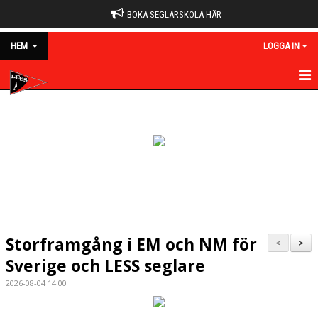
BOKA SEGLARSKOLA HÄR
HEM
LOGGA IN
HEM
NYHETER
OM KLUBBEN
MEDLEMSKAP
KALENDER
Storframgång i EM och NM för
<
>
BILDGALLERI
Sverige och LESS seglare
2026-08-04 14:00
DOKUMENT