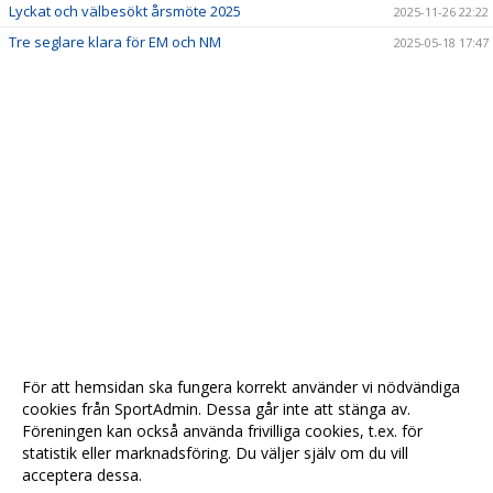
Lyckat och välbesökt årsmöte 2025
2025-11-26 22:22
Tre seglare klara för EM och NM
2025-05-18 17:47
För att hemsidan ska fungera korrekt använder vi nödvändiga
cookies från SportAdmin. Dessa går inte att stänga av.
Föreningen kan också använda frivilliga cookies, t.ex. för
statistik eller marknadsföring. Du väljer själv om du vill
acceptera dessa.